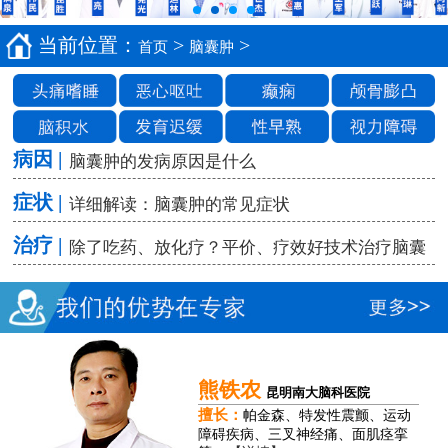
当前位置：
>
>
首页
脑囊肿
病因 |
脑囊肿的发病原因是什么
症状 |
详细解读：脑囊肿的常见症状
治疗 |
除了吃药、放化疗？平价、疗效好技术治疗脑囊
熊铁农
昆明南大脑科医院
擅长：
帕金森、特发性震颤、运动
障碍疾病、三叉神经痛、面肌痉挛