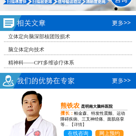
立体定向脑深部核团毁损术
脑立体定向技术
精神科——CPT多维诊疗体系
熊铁农
昆明南大脑科医院
擅长：
帕金森、特发性震颤、运动
障碍疾病、三叉神经痛、面肌痉挛
等...
【详情】
在线咨询
网上预约