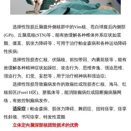
选择性毁损丘脑腹外侧核群中的Vim核、苍白球腹后内侧部
(GPi)、丘脑底核(STN)等，能有效缓解各种椎体外系症状如震
颤、僵直、肌张力障碍等，可用于治疗帕金森病和各种运动障碍
性疾病;
选择性毁损杏仁核、伏隔核、前扣带回、内囊前肢等，能有
效缓解各种精神症状如躁狂、攻击行为、思维奔逸、强迫思维、
强迫行为、幻觉、妄想等，用于治疗精神病和强迫症;
选择性毁损导致癫病发作的致痫灶或毁损杏仁核、海马、红
核前区(Forel H区)、胼胝体等，能消除癫病灶或阻断癫病脑网
络，有效控制癫病发作。
适应症：
帕金森病、肌张力障碍、舞蹈症、扭转痉挛、痉挛
性斜颈、书写痉挛、特发性震颤
立体定向脑深部核团毁损术的优势