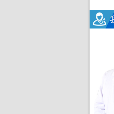
苗幸伟
昆明南大脑科医院
擅长：
脑瘫、癫痫、帕金森、神经
损伤、老年痴呆、面瘫、脑萎缩等...
【详情】
预约挂号
电话预约