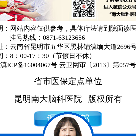
明：网站内容仅供参考，具体疗法请到院面诊
挂号热线：0871-63123656
址：云南省昆明市五华区黑林铺滇缅大道2696
：8：00-17：30（节假日不休）
滇ICP备16004067号 云卫网审〔2013〕第057号
省市医保定点单位
昆明南大脑科医院 | 版权所有