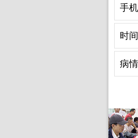
手
时
病