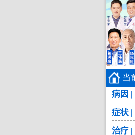
当
病因 |
症状 |
治疗 |