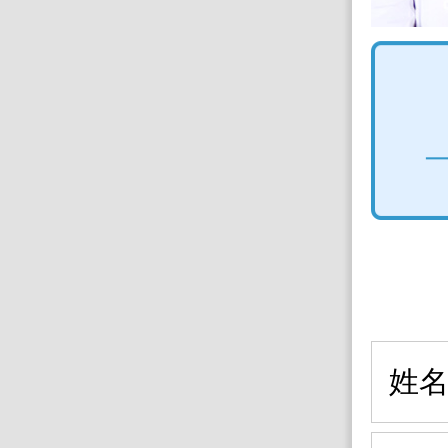
大学第二附属医院 孙亮 教授
叉神经痛、癫痫、脑外伤、颅内和脊髓肿瘤
及二、三、五全天坐诊)
预约挂号 >
姓