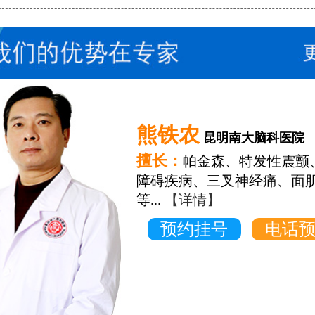
熊铁农
昆明南大脑科医院
擅长：
帕金森、特发性震颤
障碍疾病、三叉神经痛、面
等...
【详情】
预约挂号
电话