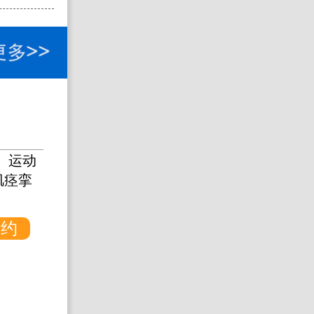
苗幸伟
擅长：
、运动
脑
肌痉挛
损伤、老年
【详情】
预约
预约