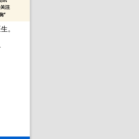
医生。
号