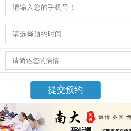
机
间
情