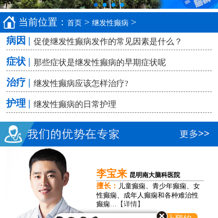
当前位置：
>
>
首页
继发性癫病
病因 |
促使继发性癫病发作的常见因素是什么？
症状 |
那些症状是继发性癫病的早期症状呢
治疗 |
继发性癫病应该怎样治疗?
护理 |
继发性癫病的日常护理
李宝来
昆明南大脑科医院
擅长：
儿童癫痫、青少年癫痫、女
性癫痫、成年人癫痫和各种难治性
癫痫…
【详情】