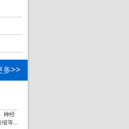
熊铁农
擅长：
、神经
帕
等...
障碍疾病