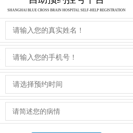
SHANGHAI BLUE CROSS BRAIN HOSPITAL SELF-HELP REGISTRATION
名
机
间
情