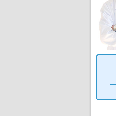
癫痫…
【详情】
在线咨询
网上预约
大学第一附属医院 杨志敏 教授
擅长：癫痫、颅内肿瘤
擅
、五下午坐诊)
预约挂号 >