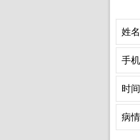
姓
手
时
病