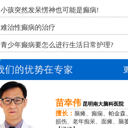
小孩突然发呆愣神也可能是癫病!
难治性癫病的治疗
青少年癫病要怎么进行生活日常护理?
苗幸伟
昆明南大脑科医院
擅长：
脑瘫、癫痫、帕金森
损伤、老年痴呆、面瘫、脑萎缩