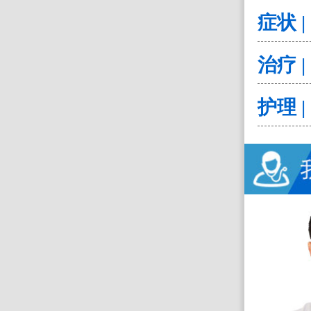
症状 |
治疗 |
护理 |
李宝来
昆明南大脑科医院
擅长：
儿童癫痫、青少年癫痫、女
性癫痫、成年人癫痫和各种难治性