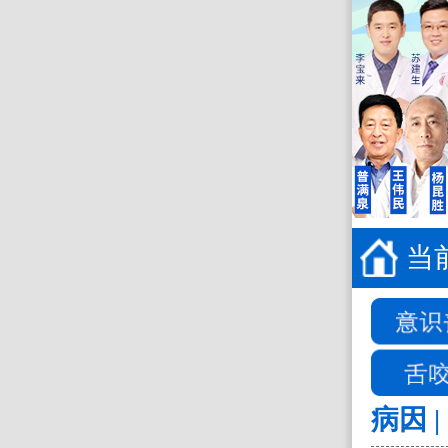
当
病因 |