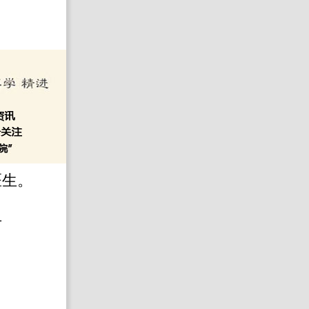
医生。
号