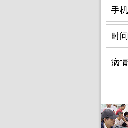
手
时
病