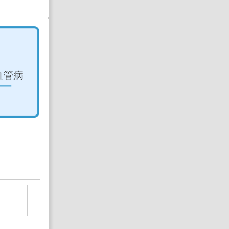
医院 杨昆胜 教授
昆明医
、脑萎缩、痴呆、智力低下
擅长：头痛、眩晕
午、周日上午坐诊)
(每周
预约挂号 >