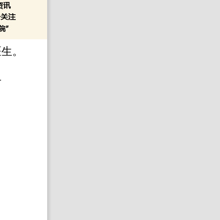
医生。
号