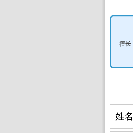
昆明医科大学第一附属医院 王伟
擅长：垂体腺瘤、颅脑肿瘤、脊髓病变、颅脑
(每周二、四上午坐诊)
预约挂号
姓