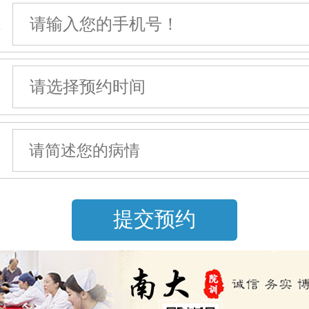
机
间
情