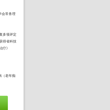
学会常务理
康复多项评定
获得省科技
治疗》
病（老年痴