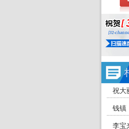
祝大
钱镇
李宝